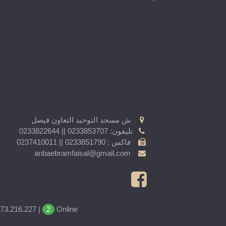
ش مسجد التوحيد التعاون فيصل
تليفون: 0233853707 || 0233822644
فاكس : 0233851790 || 0237410011
anbaebramfaisal@gmail.com
Online | كنيسة السيدة العذراء مريم والأنبا ابرآم - فيصل All Rights Reserved. Copyright © 2025
2
.73.216.227 |