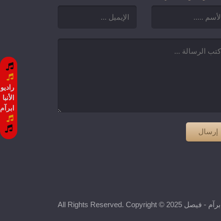
راديو
الأنبا
ابرآم