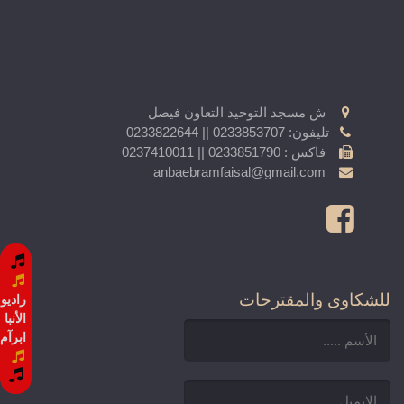
ش مسجد التوحيد التعاون فيصل
تليفون: 0233853707 || 0233822644
فاكس : 0233851790 || 0237410011
anbaebramfaisal@gmail.com
للشكاوى والمقترحات
راديو
الأنبا
ابرآم